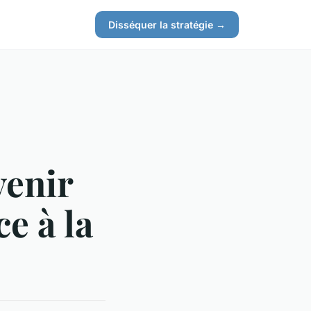
Disséquer la stratégie →
venir
e à la