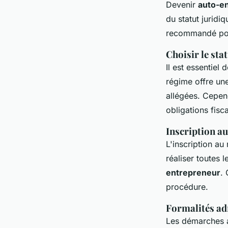
Devenir
auto-e
du statut juridi
recommandé pour
Choisir le sta
Il est essentiel
régime offre un
allégées. Cepend
obligations fisc
Inscription a
L'inscription au
réaliser toutes 
entrepreneur
. 
procédure.
Formalités ad
Les démarches ad