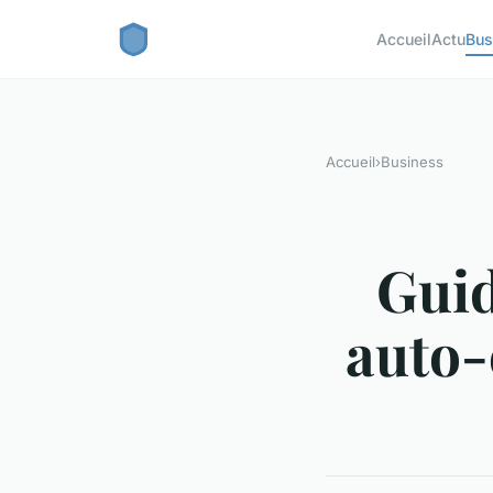
Accueil
Actu
Bus
Accueil
›
Business
Guid
auto-