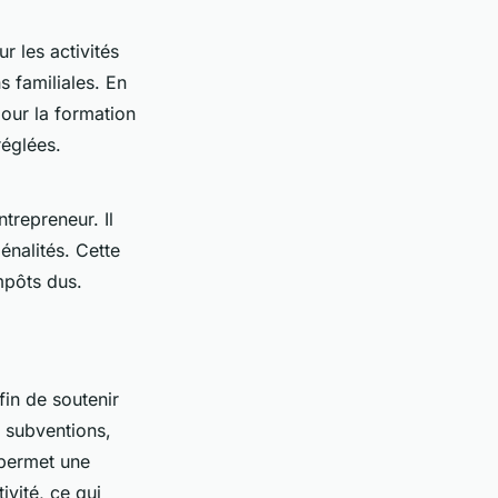
r les activités
ns familiales. En
pour la formation
réglées.
ntrepreneur. Il
énalités. Cette
mpôts dus.
fin de soutenir
s subventions,
 permet une
ivité, ce qui