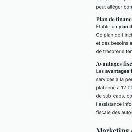
peut alléger con
Plan de financ
Établir un
plan 
Ce plan doit in
et des besoins 
de trésorerie te
Avantages fisc
Les
avantages 
services à la p
plafonné à 12 00
de sub-caps, c
l'assistance inf
fiscale des auto
Marketing e