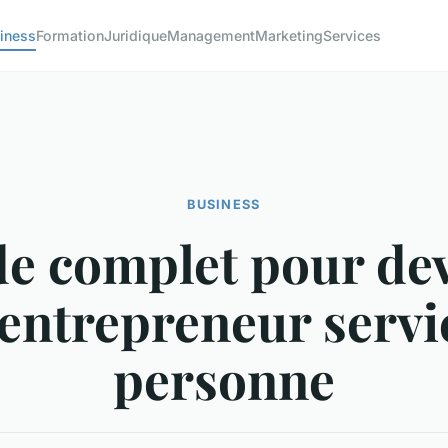
iness
Formation
Juridique
Management
Marketing
Services
BUSINESS
e complet pour de
entrepreneur servic
personne