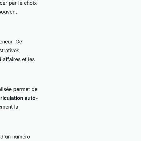
cer par le choix
 souvent
reneur. Ce
tratives
'affaires et les
ralisée permet de
iculation auto-
ement la
n d'un numéro