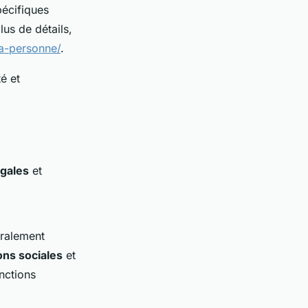
pécifiques
us de détails,
la-personne/
.
é et
égales
et
éralement
ons sociales
et
nctions