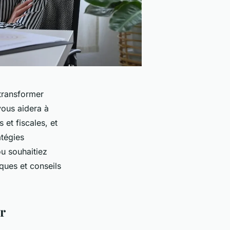
 transformer
vous aidera à
et fiscales, et
atégies
ou souhaitiez
iques et conseils
r