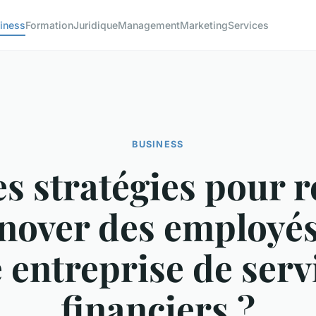
iness
Formation
Juridique
Management
Marketing
Services
BUSINESS
s stratégies pour 
rnover des employé
 entreprise de serv
financiers ?