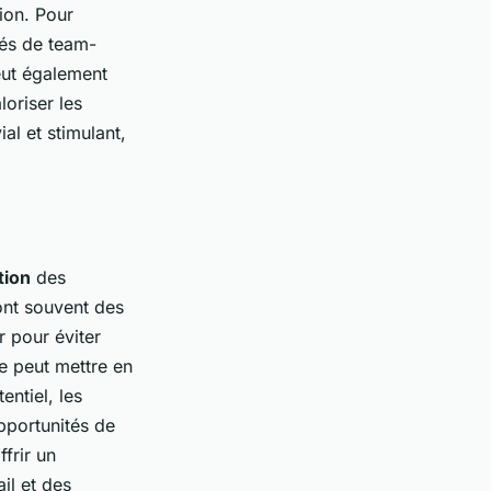
tion. Pour
tés de team-
eut également
oriser les
al et stimulant,
tion
des
 ont souvent des
r pour éviter
ise peut mettre en
entiel, les
pportunités de
ffrir un
il et des