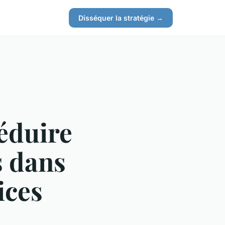
Disséquer la stratégie →
réduire
s dans
ices