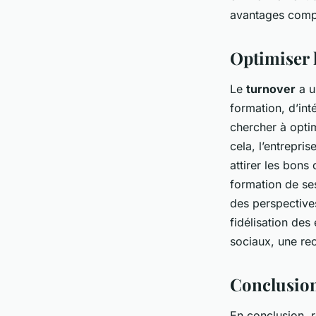
avantages compé
Optimiser l
Le
turnover
a 
formation, d’in
chercher à optim
cela, l’entrepri
attirer les bons 
formation de se
des perspectives
fidélisation de
sociaux, une r
Conclusio
En conclusion, 