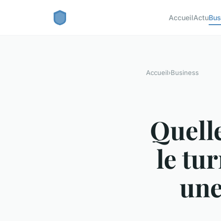
Accueil
Actu
Bus
Accueil
›
Business
Quelle
le tu
une