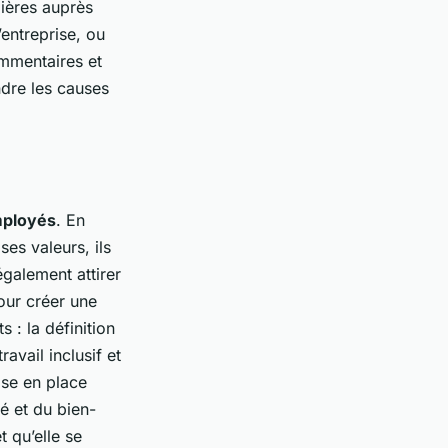
lières auprès
entreprise, ou
ommentaires et
dre les causes
mployés
. En
ses valeurs, ils
également attirer
our créer une
s : la définition
avail inclusif et
ise en place
é et du bien-
t qu’elle se