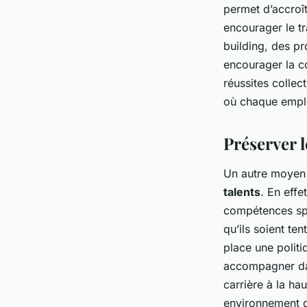
permet d’accroît
encourager le tr
building, des pr
encourager la co
réussites collec
où chaque emplo
Préserver l
Un autre moyen e
talents
. En effe
compétences spéc
qu’ils soient ten
place une politiq
accompagner dan
carrière à la ha
environnement de