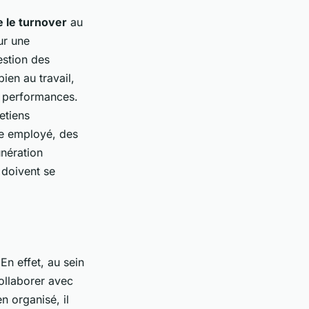
e le turnover
au
ur une
gestion des
ien au travail,
rs performances.
etiens
que employé, des
unération
 doivent se
En effet, au sein
collaborer avec
n organisé, il