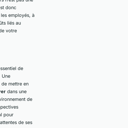
est donc
 les employés, à
ûts liés au
de votre
essentiel de
. Une
 de mettre en
ver
dans une
nvironnement de
spectives
al pour
 attentes de ses