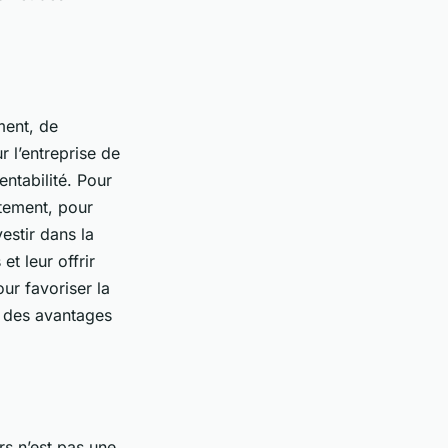
ment, de
 l’entreprise de
entabilité. Pour
utement, pour
vestir dans la
t leur offrir
ur favoriser la
, des avantages
rs n’est pas une