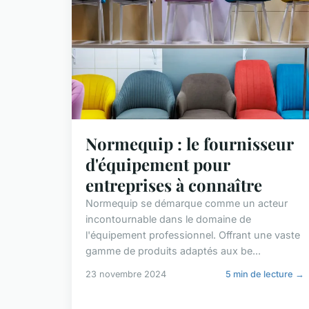
Normequip : le fournisseur
d'équipement pour
entreprises à connaître
Normequip se démarque comme un acteur
incontournable dans le domaine de
l'équipement professionnel. Offrant une vaste
gamme de produits adaptés aux be...
23 novembre 2024
5 min de lecture →