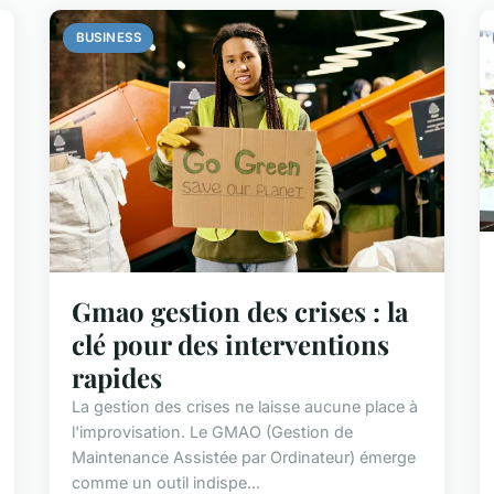
BUSINESS
Gmao gestion des crises : la
clé pour des interventions
rapides
La gestion des crises ne laisse aucune place à
l'improvisation. Le GMAO (Gestion de
Maintenance Assistée par Ordinateur) émerge
comme un outil indispe...