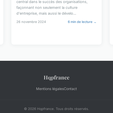
central dans le succès des organisations,
façonnant non seulement la culture
d'entreprise, mais aussi le dévelo...
26 novembre 2024
6 min de lecture →
Hqpfrance
Mentions légales
Contact
© 2026 Hqpfrance. Tous droits réservés.