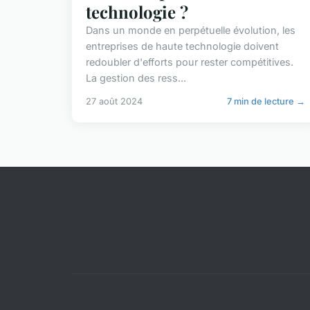
technologie ?
Dans un monde en perpétuelle évolution, les
entreprises de haute technologie doivent
redoubler d'efforts pour rester compétitives.
La gestion des ress...
27 août 2024
7 min de lecture →