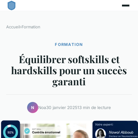
Accueil
›
Formation
FORMATION
Équilibrer softskills et
hardskills pour un succès
garanti
Noa
30 janvier 2025
13 min de lecture
N